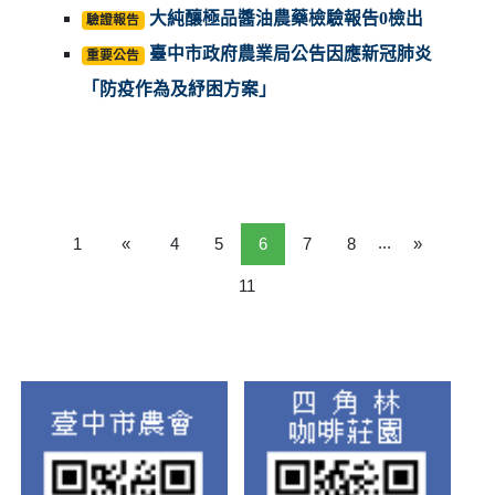
大純釀極品醬油農藥檢驗報告0檢出
驗證報告
臺中市政府農業局公告因應新冠肺炎
重要公告
「防疫作為及紓困方案」
...
1
«
4
5
6
7
8
»
11